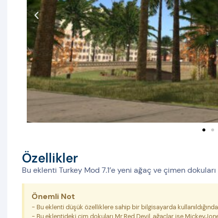
Özellikler
Bu eklenti Turkey Mod 7.1’e yeni ağaç ve çimen dokuları 
Önemli Not
- Bu eklenti düşük özelliklere sahip bir bilgisayarda kullanıldığın
- Bu eklentideki çim dokuları Mr.Red Devil, ağaçlar ise MickeyJone