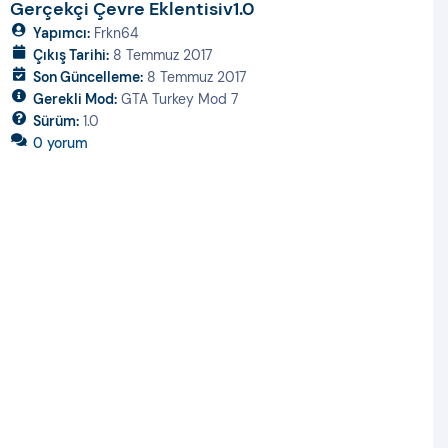
Gerçekçi Çevre Eklentisi
v1.0
Yapımcı:
Frkn64
Çıkış Tarihi:
8 Temmuz 2017
Son Güncelleme:
8 Temmuz 2017
Gerekli Mod:
GTA Turkey Mod 7
Sürüm:
1.0
0 yorum