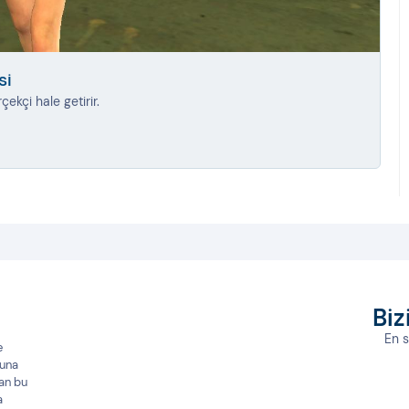
si
G
çekçi hale getirir.
B
Biz
En 
e
yuna
dan bu
a