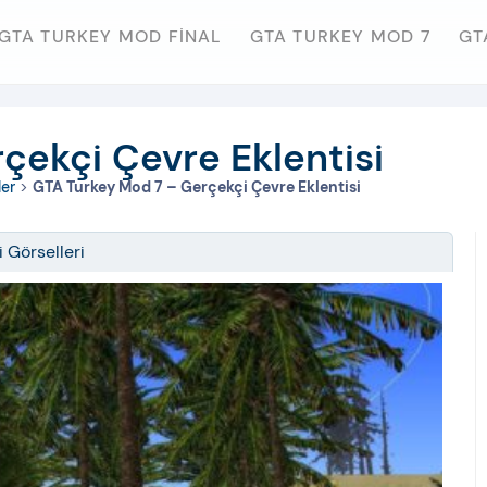
GTA TURKEY MOD FINAL
GTA TURKEY MOD 7
GT
çekçi Çevre Eklentisi
ler
>
GTA Turkey Mod 7 – Gerçekçi Çevre Eklentisi
i Görselleri