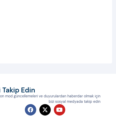
TA Turkey Mod 7 – GTA 5 Araçları Eklentisi
u eklenti sayesinde GTA 5'te bulunan birçok araç Turkey Mod 7.1'e eklen
Son Güncelleme:
8 Temmuz 2017
0 yorum
i Takip Edin
son mod güncellemeleri ve duyurulardan haberdar olmak için
bizi sosyal medyada takip edin